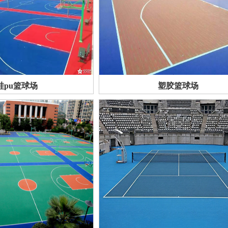
硅pu篮球场
塑胶篮球场