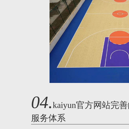
04.
kaiyun官方网站完
服务体系