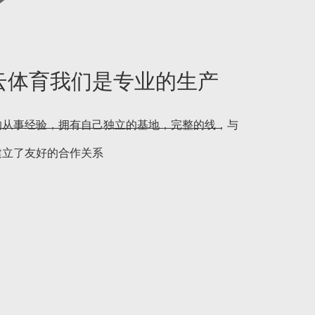
云体育我们是专业的生产
的从事经验，拥有自己独立的基地，完整的线，与
建立了友好的合作关系