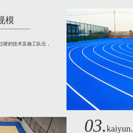
产规模
过硬的技术及施工队伍，
03.
kaiy