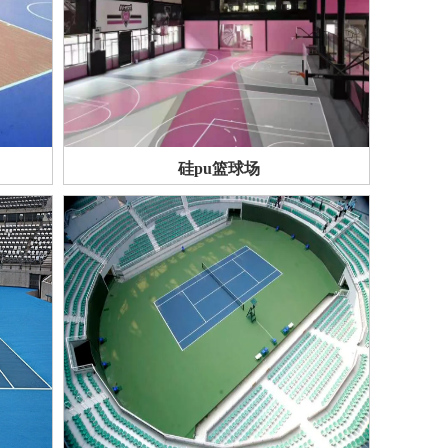
硅pu篮球场