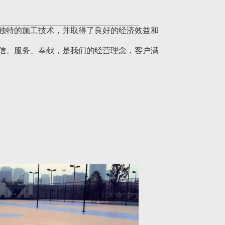
独特的施工技术，并取得了良好的经济效益和
信、服务、奉献，是我们的经营理念，客户满
!