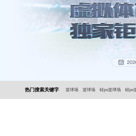
热门搜索关键字
篮球场
篮球场
硅pu篮球场
硅pu