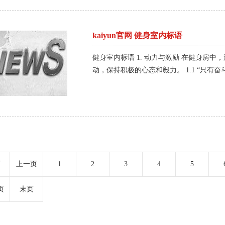
kaiyun官网 健身室内标语
健身室内标语 1. 动力与激励 在健身房
动，保持积极的心态和毅力。 1.1 “只有
页
上一页
1
2
3
4
5
页
末页