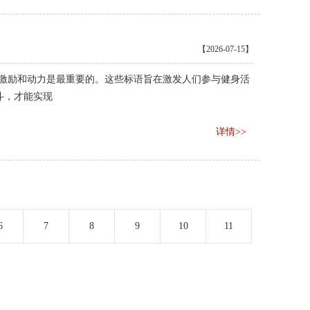
【2026-07-15】
中，激励和动力是最重要的。这些标语旨在激发人们参与健身活
奋斗，才能实现
详情>>
6
7
8
9
10
11