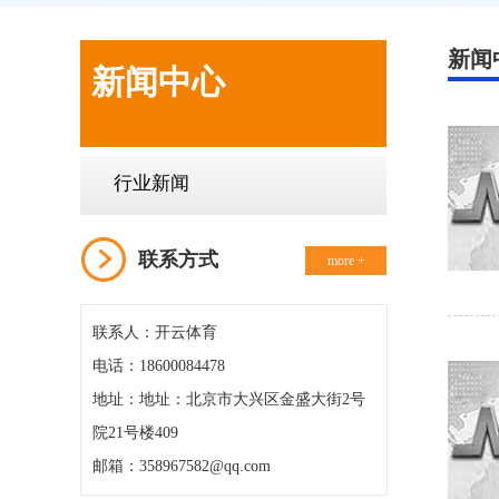
新闻
新闻中心
行业新闻
联系方式
more +
联系人：开云体育
电话：18600084478
地址：地址：北京市大兴区金盛大街2号
院21号楼409
邮箱：358967582@qq.com