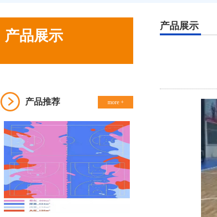
产品展示
产品展示
产品推荐
more +