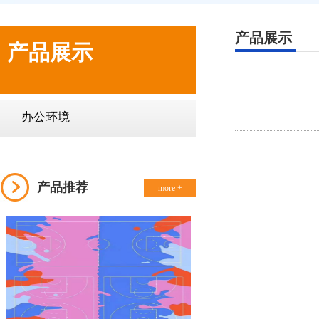
产品展示
产品展示
办公环境
产品推荐
more +