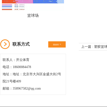
篮球场
联系方式
more +
上一篇 : 塑胶篮
联系人：开云体育
电话：18600084478
地址：地址：北京市大兴区金盛大街2号
院21号楼409
邮箱：358967582@qq.com